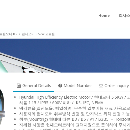
Home
회사소
율모터 IE2
현대모터 5.5kW 고효율
율
General Details
Model Number
Order Inquiry
Hyundai High Efficiency Electric Motor / 현대모터 5.
하율 1.15 / IP55 / 600V 이하 / KS, IEC, NEMA
냉각효율(열전도율, 방열성)이 우수한 알루미늄 재료 사용으로
사용자의 현대모터 취부방식 변경 및 단자박스 위치 변경 가능(1
취부(Mounting) 형태에 따른 B3 / B5 / V1 / B3B5 – Horizontal / 
자세한 사양은 현대모터코리아 고객지원으로 문의하여 주시기