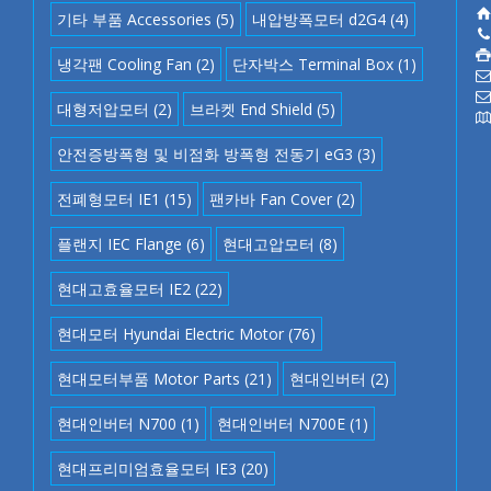
기타 부품 Accessories
(5)
내압방폭모터 d2G4
(4)
냉각팬 Cooling Fan
(2)
단자박스 Terminal Box
(1)
대형저압모터
(2)
브라켓 End Shield
(5)
안전증방폭형 및 비점화 방폭형 전동기 eG3
(3)
전폐형모터 IE1
(15)
팬카바 Fan Cover
(2)
플랜지 IEC Flange
(6)
현대고압모터
(8)
현대고효율모터 IE2
(22)
현대모터 Hyundai Electric Motor
(76)
현대모터부품 Motor Parts
(21)
현대인버터
(2)
현대인버터 N700
(1)
현대인버터 N700E
(1)
현대프리미엄효율모터 IE3
(20)