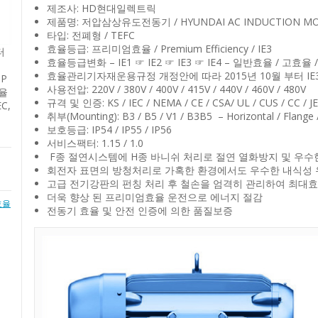
제조사: HD현대일렉트릭
제품명: 저압삼상유도전동기 / HYUNDAI AC INDUCTIO
타입: 전폐형 / TEFC
터
효율등급: 프리미엄효율 / Premium Efficiency / IE3
효율등급변화 – IE1 ☞ IE2 ☞ IE3 ☞ IE4 – 일반효율 / 
HP
효율관리기자재운용규정 개정안에 따라 2015년 10월 부터 I
하율
사용전압: 220V / 380V / 400V / 415V / 440V / 460V / 480V
EC,
규격 및 인증: KS / IEC / NEMA / CE / CSA/ UL / CUS / CC / JEC
취부(Mounting): B3 / B5 / V1 / B3B5 – Horizontal / Flange / 
보호등급: IP54 / IP55 / IP56
서비스팩터: 1.15 / 1.0
F종 절연시스템에 H종 바니쉬 처리로 절연 열화방지 및 우수
회전자 표면의 방청처리로 가혹한 환경에서도 우수한 내식성 
고급 전기강판의 펀칭 처리 후 철손을 엄격히 관리하여 최대효
더욱 향상 된 프리미엄효율 운전으로 에너지 절감
효율
전동기 효율 및 안전 인증에 의한 품질보증