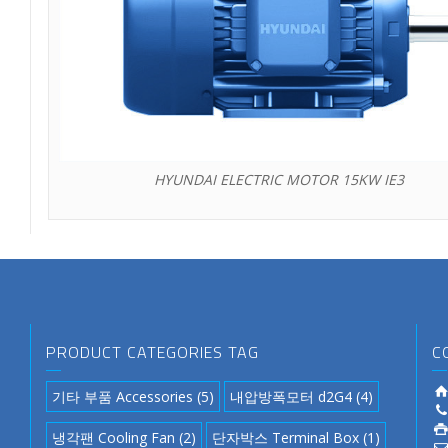
HYUNDAI ELECTRIC MOTOR 15KW IE3
PRODUCT CATEGORIES TAG
C
기타 부품 Accessories
(5)
내압방폭모터 d2G4
(4)
냉각팬 Cooling Fan
(2)
단자박스 Terminal Box
(1)