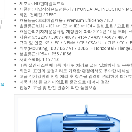
제조사: HD현대일렉트릭
제품명: 저압삼상유도전동기 / HYUNDAI AC INDUCTIO
타입: 전폐형 / TEFC
|
효율등급: 프리미엄효율 / Premium Efficiency / IE3
대
효율등급변화 – IE1 ☞ IE2 ☞ IE3 ☞ IE4 – 일반효율 / 
 |
효율관리기자재운용규정 개정안에 따라 2015년 10월 부터 I
사용전압: 220V / 380V / 400V / 415V / 440V / 460V / 480V
규격 및 인증: KS / IEC / NEMA / CE / CSA/ UL / CUS / CC / JEC
취부(Mounting): B3 / B5 / V1 / B3B5 – Horizontal / Flange / 
보호등급: IP54 / IP55 / IP56
서비스팩터: 1.15 / 1.0
F종 절연시스템에 H종 바니쉬 처리로 절연 열화방지 및 우수
회전자 표면의 방청처리로 가혹한 환경에서도 우수한 내식성 
고급 전기강판의 펀칭 처리 후 철손을 엄격히 관리하여 최대효
더욱 향상 된 프리미엄효율 운전으로 에너지 절감
효율
전동기 효율 및 안전 인증에 의한 품질보증