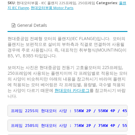
SKU:
현대모터부품 - IEC 플랜지 225프레임, 250프레임
Categories:
플랜
지 IEC Flange
,
현대모터부품 Motor Parts
General Details
현대중공업 전폐형 모터의 플랜지(IEC FLANGE)입니다. 모터의
플랜지는 보편적으로 설비의 부하측과 직결로 연결하여 사용될
경우에 주로 사용됩니다. 즉, 대표적인 취부형식(MOUNTING)이
B5, V1, B3B5 타입입니다.
보여지는 사진은 현대중공업 전동기 고효율모터의 225프레임,
250프레임에 사용되는 플랜지이며
각 프레임별로 적용되는 모터
의 사양이 비슷하지만 아래의 내용을 참고하시기 바라며 플랜지
에 적용되는 모터 베어링은 각 프레임별, 용량별, 극수별 적용되
는 사양이 다르기 때문에
현대모터 카다로그
를 참고하시기 바랍
니다.
프레임 225S의 현대모터 사양 : 55
KW 2P / 55KW 4P / 45KW 
프레임 250S의 현대모터 사양 : 75
KW 2P / 75KW 4P / 55KW 