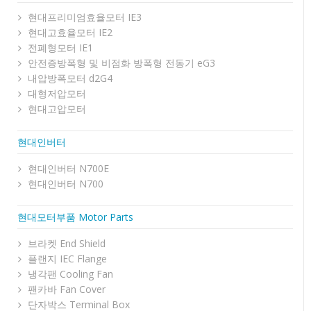
현대프리미엄효율모터 IE3
현대고효율모터 IE2
전폐형모터 IE1
안전증방폭형 및 비점화 방폭형 전동기 eG3
내압방폭모터 d2G4
대형저압모터
현대고압모터
현대인버터
현대인버터 N700E
현대인버터 N700
현대모터부품 Motor Parts
브라켓 End Shield
플랜지 IEC Flange
냉각팬 Cooling Fan
팬카바 Fan Cover
단자박스 Terminal Box